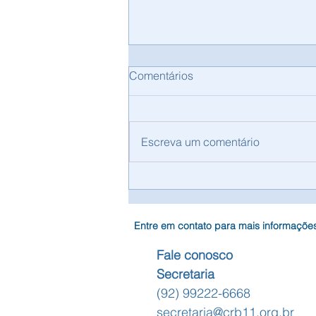
Comentários
Escreva um comentário
CRB-11 Anuncia Processo de
Contratação para Assessoria
Contábil Especializada
Entre em contato para mais informaçõe
Fale conosco
Secretaria
(92) 99222-6668
secretaria@crb11.org.br