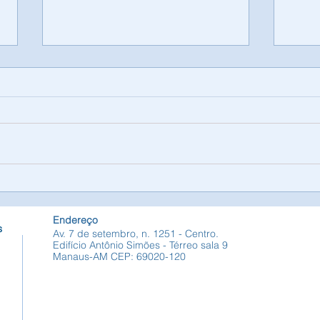
COLÓQUIO DE
Cont
BIBLIOTECAS E
Cons
INFORMAÇÃO DIGITAL
Cont
Endereço
s
Av. 7 de setembro, n. 1251 - Centro.
Edifício Antônio Simões - Térreo sala 9
Manaus-AM CEP: 69020-120