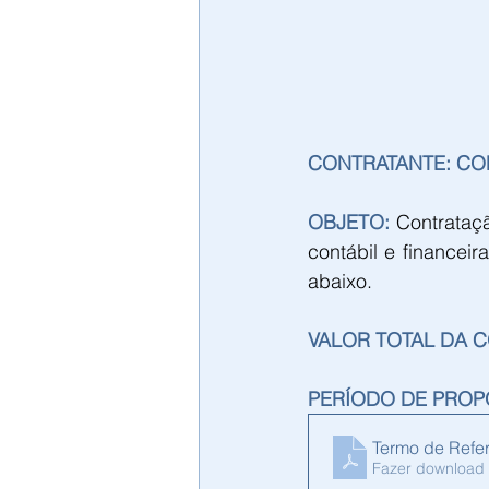
CONTRATANTE: CO
OBJETO: 
Contrataçã
contábil e financei
abaixo.
VALOR TOTAL DA C
PERÍODO DE PROPO
Termo de Refer
Fazer download