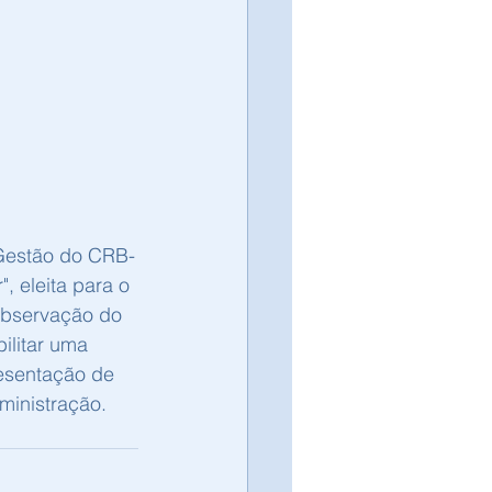
 Gestão do CRB-
 eleita para o 
observação do 
ilitar uma 
resentação de 
inistração. 