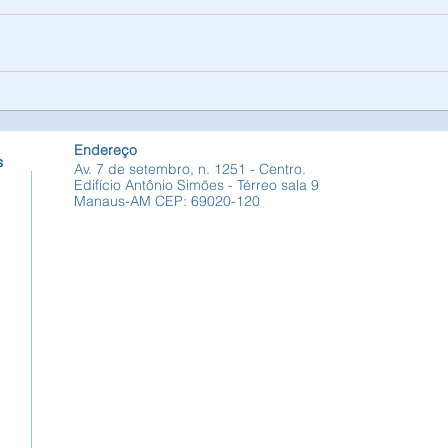
COLÓQUIO DE
Cont
BIBLIOTECAS E
Cons
INFORMAÇÃO DIGITAL
Cont
Endereço
s
Av. 7 de setembro, n. 1251 - Centro.
Edifício Antônio Simões - Térreo sala 9
Manaus-AM CEP: 69020-120