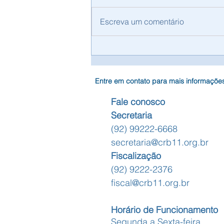
Escreva um comentário
CRB-11 Anuncia Processo de
Contratação para Assessoria
Contábil Especializada
Entre em contato para mais informaçõe
Fale conosco
Secretaria
(92) 99222-6668
secretaria@crb11.org.br
Fiscalização
(92) 9222-2376
fiscal@crb11.org.br
Horário de Funcionamento
Segunda a Sexta-feira