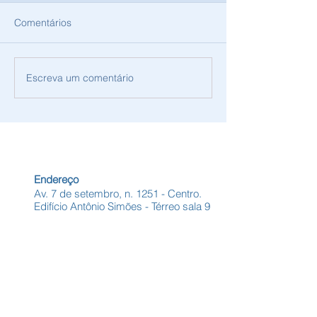
Comentários
Escreva um comentário
COLÓQUIO DE
Contratação da 
BIBLIOTECAS E
Consultoria e As
INFORMAÇÃO DIGITAL
Contábil Ltda
Endereço
Av. 7 de setembro, n. 1251 - Centro.
Edifício Antônio Simões - Térreo sala 9
Manaus-AM CEP:
69020-120