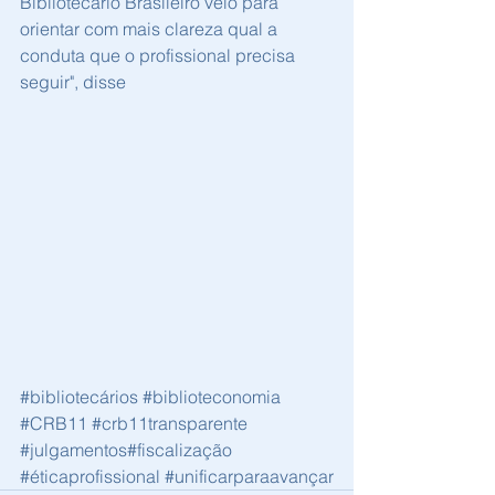
Bibliotecário Brasileiro veio para 
orientar com mais clareza qual a 
conduta que o profissional precisa 
seguir", disse
#bibliotecários
#biblioteconomia
#CRB11
#crb11transparente
#julgamentos
#fiscalização
#éticaprofissional
#unificarparaavançar