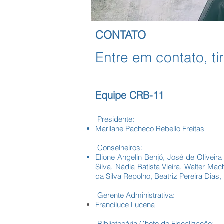
CONTATO
Entre em contato, t
Equipe CRB-11
Presidente:
Marilane Pacheco Rebello Freitas
Conselheiros:
Elione Angelin Benjó,
José de Oliveir
Silva, Nádia Batista Vieira, Walter M
da Silva Repolho, Beatriz Pereira Dias
Gerente Administrativa:
Franciluce Lucena
Bibliotecária Chefe de Fiscalização: