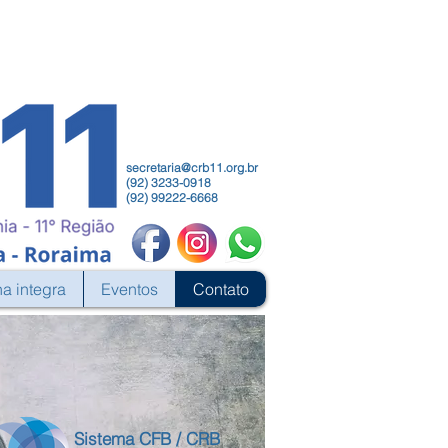
secretaria@crb11.org.br
(92) 3233-0918
(92) 99222-6668
na integra
Eventos
Contato
Sistema CFB / CRB