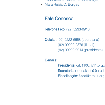
Mara Rúbia C. Borges
Fale Conosco
Telefone Fixo:
(92) 3233-0918
Celular:
(92) 9222-6668
(secretaria)
(92) 99222-2376
(fiscal)
(92) 99222-0914
(presidente)
E-mails:
Presidente:
crb11@crb11.org.
secretaria@crb1
Secretaria:
Fiscalização
:
fiscal@crb11.org