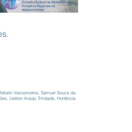
Conselho Federal de Biblioteconomia
Conselhos Regionais de
Biblioteconomia
es.
 Rebelo Vasconcelos, Samuel Souza da
es, Ueliton Araújo Trindade, Hortência