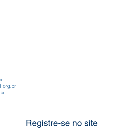
br
1.org.br
.br
Registre-se no site