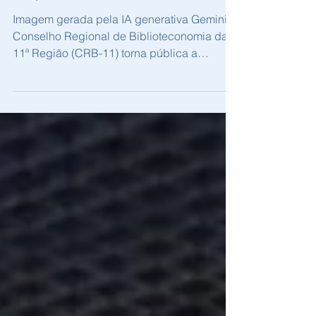
Especializada
Imagem gerada pela IA generativa Gemini O
Conselho Regional de Biblioteconomia da
11ª Região (CRB-11) torna pública a
abertura do Processo Administrativo de
Contratação de Assessoria Contábil nº
001/2026 (Processo nº
0111100.000004/2026-78). Alinhado aos
princípios constitucionais da transparência,
eficiência e economicidade, o Conselho
busca uma pessoa jurídica especializada
para a prestação contínua de serviços
técnicos profissionais de assessoria,
consultoria e execução