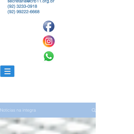
secretaria@crb11.org.br
(92) 3233-0918
(92) 99222-6668
Noticias na integra