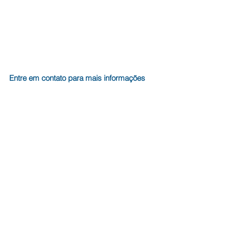
Entre em contato para mais informações
Fale conosco
Secretaria
(92) 99222-6668