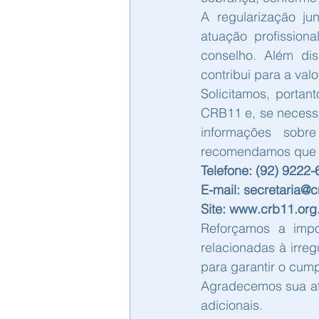
A regularização ju
atuação profission
conselho. Além dis
contribui para a val
Solicitamos, portan
CRB11 e, se necessá
informações sobr
recomendamos que e
Telefone: (92) 9222
E-mail: secretaria@c
Site: 
www.crb11.org
Reforçamos a impor
relacionadas à irre
para garantir o cum
Agradecemos sua at
adicionais.