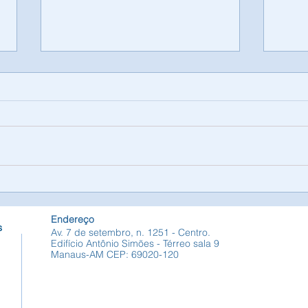
COLÓQUIO DE
Cont
BIBLIOTECAS E
Cons
INFORMAÇÃO DIGITAL
Cont
Endereço
s
Av. 7 de setembro, n. 1251 - Centro.
Edifício Antônio Simões - Térreo sala 9
Manaus-AM CEP: 69020-120