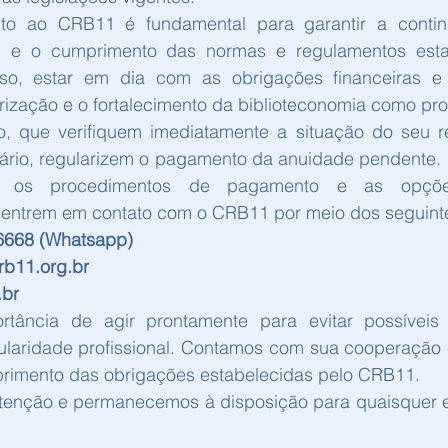
nto ao CRB11 é fundamental para garantir a contin
al e o cumprimento das normas e regulamentos estab
so, estar em dia com as obrigações financeiras e a
orização e o fortalecimento da biblioteconomia como pro
to, que verifiquem imediatamente a situação do seu reg
rio, regularizem o pagamento da anuidade pendente. P
e os procedimentos de pagamento e as opções 
ntrem em contato com o CRB11 por meio dos seguinte
-6668 (Whatsapp)
rb11.org.br
.br
tância de agir prontamente para evitar possíveis 
gularidade profissional. Contamos com sua cooperação
primento das obrigações estabelecidas pelo CRB11.
enção e permanecemos à disposição para quaisquer e