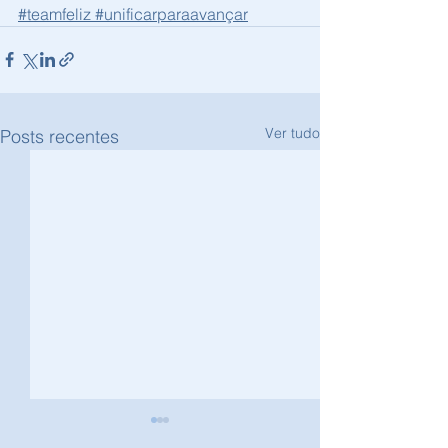
#teamfeliz
#unificarparaavançar
Ver tudo
Posts recentes