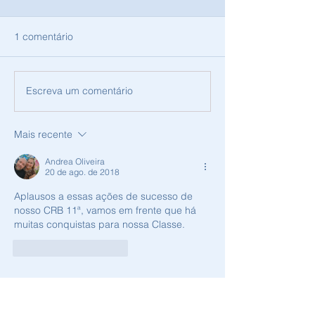
1 comentário
Escreva um comentário
COLÓQUIO DE
Contratação da 
BIBLIOTECAS E
Consultoria e As
INFORMAÇÃO DIGITAL
Contábil Ltda
Mais recente
Andrea Oliveira
20 de ago. de 2018
Aplausos a essas ações de sucesso de 
nosso CRB 11ª, vamos em frente que há 
muitas conquistas para nossa Classe.
Curtir
Responder