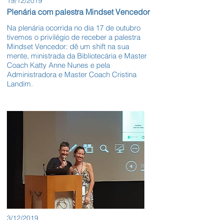
19/12/2019
Plenária com palestra Mindset Vencedor
Na plenária ocorrida no dia 17 de outubro
tivemos o privilégio de receber a palestra
Mindset Vencedor: dê um shift na sua
mente, ministrada da Bibliotecária e Master
Coach Katty Anne Nunes e pela
Administradora e Master Coach Cristina
Landim.
3/12/2019